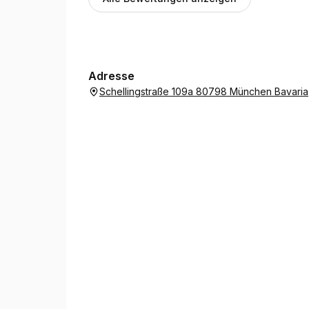
sich gut auf Augenhöhe austauschen kann und 
natürliche Art aufweist oder bestätigt, der er se
Adresse
Schellingstraße 109a 80798 München Bavaria