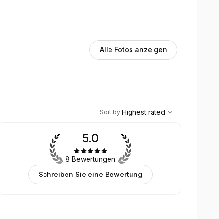
Alle Fotos anzeigen
,
Highest rated
Sort
Highest rated
Sort by
:
5.0
8 Bewertungen
Schreiben Sie eine Bewertung