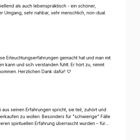
hellend als auch lebenspraktisch - ein schöner,
ler Umgang, sehr nahbar, sehr menschlich, non-dual.
iese Erleuchtungserfahrungen gemacht hat und man mit
kann und sich verstanden fühlt. Er hört zu, nimmt
genommen. Herzlichen Dank dafür! ♡
 aus seinen Erfahrungen spricht, sie teil, zuhört und
verkaufen zu wollen. Besonders für "schwierige" Fälle
deren spirituellen Erfahrung überrascht wurden – für
gen der herkömmlichen spirituelle Szene locker
oder Hierarchie-Verhalten aus – jemand, mit dem man