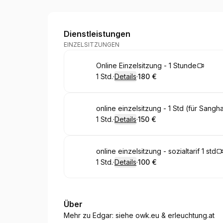
OWK Edgar Hofer
Dienstleistungen
EINZELSITZUNGEN
Buchen
Online Einzelsitzung - 1 Stunde
1 Std.
·
Details
·
180 €
.
Dauer
:
.
Preis
:
Buchen
online einzelsitzung - 1 Std (für San
1 Std.
·
Details
·
150 €
.
Dauer
:
.
Preis
:
Buchen
online einzelsitzung - sozialtarif 1 std
1 Std.
·
Details
·
100 €
.
Dauer
:
.
Preis
:
Über
Mehr zu Edgar: siehe
owk.eu
&
erleuchtung.at