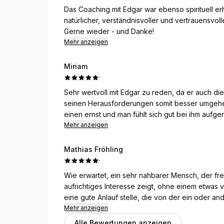
Martin
Das Coaching mit Edgar war ebenso spirituell er
natürlicher, verständnisvoller und vertrauensvol
Gerne wieder - und Danke!
Mehr anzeigen
Miriam
·
Sehr wertvoll mit Edgar zu reden, da er auch d
seinen Herausforderungen somit besser umgehen 
einen ernst und man fühlt sich gut bei ihm auf
Mehr anzeigen
Mathias Fröhling
·
Wie erwartet, ein sehr nahbarer Mensch, der frei
aufrichtiges Interesse zeigt, ohne einem etwas 
eine gute Anlauf stelle, die von der ein oder an
davor, dabei oder auch danach. Edgar ist entge
Mehr anzeigen
geblieben und kommt ganz ohne heiliges Getue 
Alle Bewertungen anzeigen